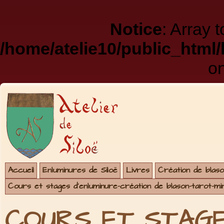
Notice
: Array 
/home/atelie10/public_html
on
Accueil
Enluminures de Siloë
Livres
Création de blaso
Cours et stages d'enluminure-création de blason-tarot-mi
COURS ET STAGE