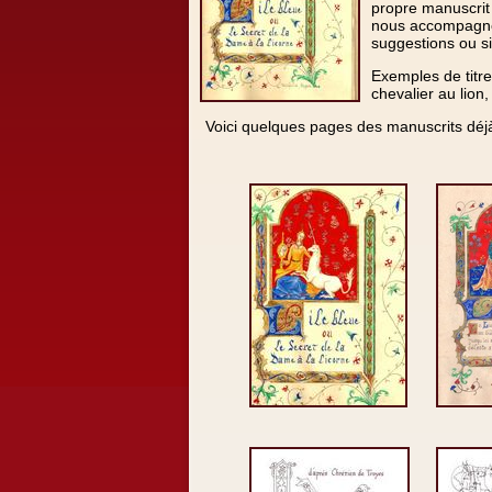
propre manuscrit 
nous accompagner 
suggestions ou si
Exemples de titre
chevalier au lion,
Voici quelques pages des manuscrits déjà