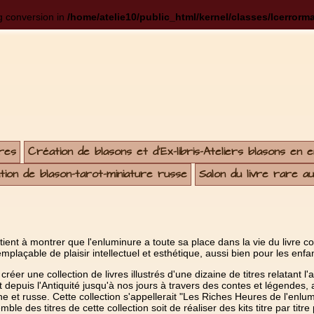
ng conversion in
/home/atelie10/public_html/kernel/classes/lcerrorm
res
Création de blasons et d'Ex-libris-Ateliers blasons en 
ion de blason-tarot-miniature russe
Salon du livre rare a
 tient à montrer que l'enluminure a toute sa place dans la vie du livre c
emplaçable de plaisir intellectuel et esthétique, aussi bien pour les enf
créer une collection de livres illustrés d'une dizaine de titres relatant l'a
t depuis l'Antiquité jusqu'à nos jours à travers des contes et légendes
 et russe. Cette collection s'appellerait "Les Riches Heures de l'enluminur
ble des titres de cette collection soit de réaliser des kits titre par titr