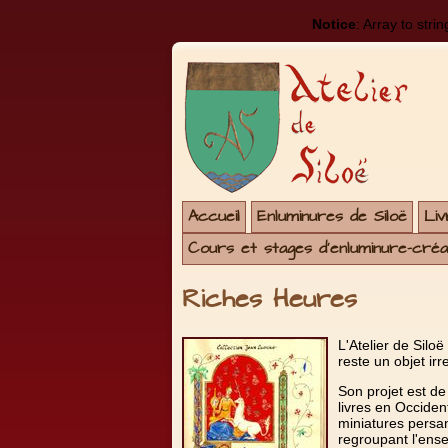
Notice
: Array to stri
Accueil
Enluminures de Siloë
Liv
Cours et stages d'enluminure-créat
Riches Heures
L'Atelier de Siloë
reste un objet irr
Son projet est de 
livres en Occiden
miniatures persane
regroupant l'ensem