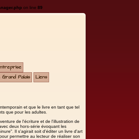
anager.php
on line
89
entreprise
u Grand Palais
Liens
ontemporain et que le livre en tant que tel
ants que pour les adultes.
venture de l'écriture et de l'illustration de
, avec deux hors-série évoquant les
e". Il s'agirait soit d'éditer un livre d'art
e pour permettre au lecteur de réaliser son