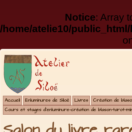
Notice
: Array 
/home/atelie10/public_html
on
Accueil
Enluminures de Siloë
Livres
Création de blaso
Cours et stages d'enluminure-création de blason-tarot-mi
Salon du livre rar