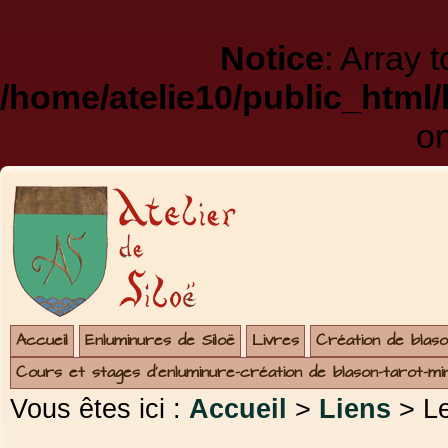
Notice
: Array 
/home/atelie10/public_html
on
Accueil
Enluminures de Siloë
Livres
Création de blaso
Cours et stages d'enluminure-création de blason-tarot-mi
Vous êtes ici :
Accueil
>
Liens
> Le