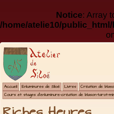
Notice
: Array 
/home/atelie10/public_html
on
Accueil
Enluminures de Siloë
Livres
Création de blaso
Cours et stages d'enluminure-création de blason-tarot-mi
Riches Heures