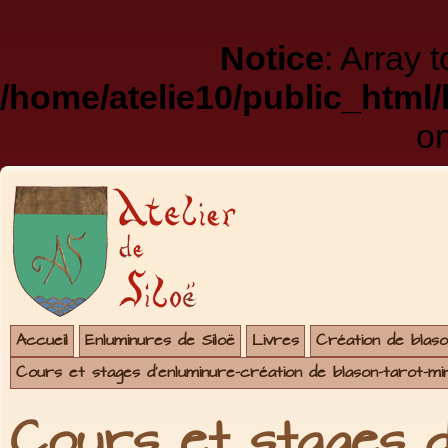
Notice
: Array 
/home/atelie10/public_html
on
Accueil
Enluminures de Siloë
Livres
Création de blaso
Cours et stages d'enluminure-création de blason-tarot-mi
Cours et stages d