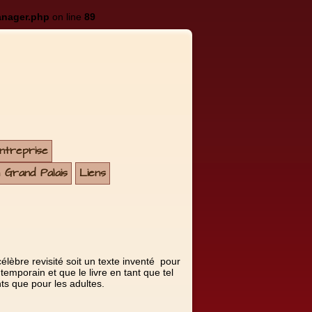
anager.php
on line
89
entreprise
u Grand Palais
Liens
élèbre revisité soit un texte inventé pour
temporain et que le livre en tant que tel
nts que pour les adultes.