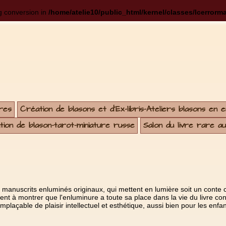
ng conversion in
/home/atelie10/public_html/kernel/classes/lcerrorm
res
Création de blasons et d'Ex-libris-Ateliers blasons en 
ion de blason-tarot-miniature russe
Salon du livre rare a
e manuscrits enluminés originaux, qui mettent en lumière soit un conte c
tient à montrer que l'enluminure a toute sa place dans la vie du livre con
emplaçable de plaisir intellectuel et esthétique, aussi bien pour les enfa