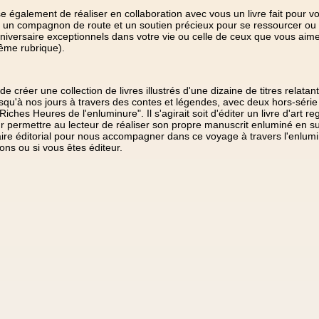
 également de réaliser en collaboration avec vous un livre fait pour vou
a un compagnon de route et un soutien précieux pour se ressourcer ou f
versaire exceptionnels dans votre vie ou celle de ceux que vous aimez
ême rubrique).
de créer une collection de livres illustrés d'une dizaine de titres relatant l
jusqu'à nos jours à travers des contes et légendes, avec deux hors-séri
Riches Heures de l'enluminure". Il s'agirait soit d'éditer un livre d'art r
pour permettre au lecteur de réaliser son propre manuscrit enluminé en s
re éditorial pour nous accompagner dans ce voyage à travers l'enluminu
ons ou si vous êtes éditeur.