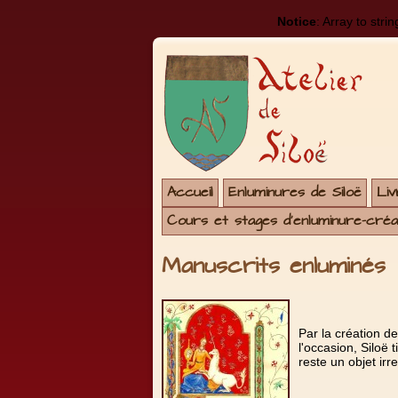
Notice
: Array to stri
Accueil
Enluminures de Siloë
Liv
Cours et stages d'enluminure-créat
Manuscrits enluminés
Par la création d
l'occasion, Siloë 
reste un objet irr